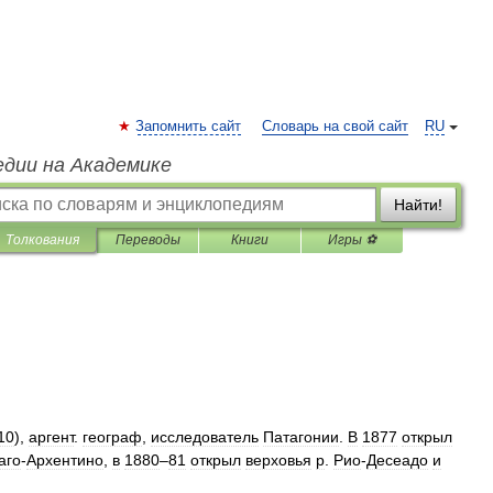
Запомнить сайт
Словарь на свой сайт
RU
едии на Академике
Найти!
Толкования
Переводы
Книги
Игры ⚽
10
),
аргент
.
географ
,
исследователь
Патагонии
.
В
1877
открыл
аго
-
Архентино
,
в
1880
–
81
открыл
верховья
р
.
Рио
-
Десеадо
и