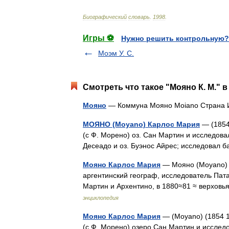
Биографический
словарь
.
1998
.
Игры ⚽
Нужно решить контрольную?
Моэм У. С.
Смотреть что такое "Мояно К. М." в
Мояно
— Коммуна Мояно Moiano Страна
МОЯНО (Moyano) Карлос Мария
— (1854
(с Ф. Морено) оз. Сан Мартин и исследовал
Десеадо и оз. Буэнос Айрес; исследовал 
Мояно Карлос Мария
— Мояно (Moyano) К
аргентинский географ, исследователь Пата
Мартин и Архентино, в 1880≈81 ≈ верховь
энциклопедия
Мояно Карлос Мария
— (Moyano) (1854 1
(с Ф. Морено) озеро Сан Мартин и исследо