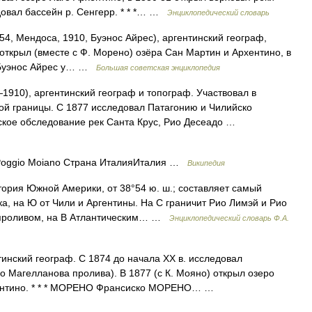
довал бассейн р. Сенгерр. * * *… …
Энциклопедический словарь
Мендоса, 1910, Буэнос Айрес), аргентинский географ,
 открыл (вместе с Ф. Морено) озёра Сан Мартин и Архентино, в
а Буэнос Айрес у… …
Большая советская энциклопедия
910), аргентинский географ и топограф. Участвовал в
ой границы. С 1877 исследовал Патагонию и Чилийско
ское обследование рек Санта Крус, Рио Десеадо …
oggio Moiano Страна ИталияИталия …
Википедия
ория Южной Америки, от 38°54 ю. ш.; составляет самый
а, на Ю от Чили и Аргентины. На С граничит Рио Лимэй и Рио
 проливом, на В Атлантическим… …
Энциклопедический словарь Ф.А.
тинский географ. С 1874 до начала XX в. исследовал
о Магелланова пролива). В 1877 (с К. Мояно) открыл озеро
хентино. * * * МОРЕНО Франсиско МОРЕНО… …