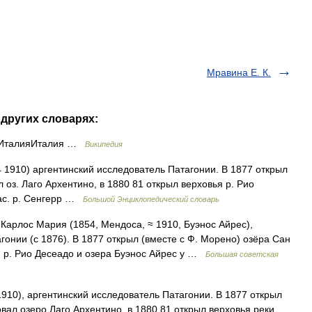
Мравина Е. К.
 других словарях:
 ИталияИталия …
Википедия
 1910) аргентинский исследователь Патагонии. В 1877 открыл
 оз. Лаго Архентино, в 1880 81 открыл верховья р. Рио
бас. р. Сенгерр …
Большой Энциклопедический словарь
арлос Мария (1854, Мендоса, ≈ 1910, Буэнос Айрес),
гонии (с 1876). В 1877 открыл (вместе с Ф. Морено) озёра Сан
я р. Рио Десеадо и озера Буэнос Айрес у …
Большая советская
910), аргентинский исследователь Патагонии. В 1877 открыл
вал озеро Лаго Архентино, в 1880 81 открыл верховья реки