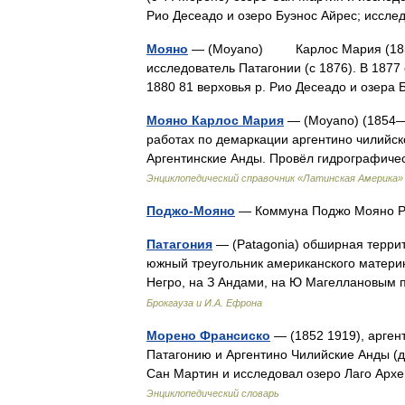
Рио Десеадо и озеро Буэнос Айрес; иссле
Мояно
— (Moyano) Карлос Мария (1854, 
исследователь Патагонии (с 1876). В 1877
1880 81 верховья р. Рио Десеадо и озер
Мояно Карлос Мария
— (Moyano) (1854—1
работах по демаркации аргентино чилийск
Аргентинские Анды. Провёл гидрографиче
Энциклопедический справочник «Латинская Америка»
Поджо-Мояно
— Коммуна Поджо Мояно P
Патагония
— (Patagonia) обширная террит
южный треугольник американского материк
Негро, на З Андами, на Ю Магеллановым
Брокгауза и И.А. Ефрона
Морено Франсиско
— (1852 1919), арген
Патагонию и Аргентино Чилийские Анды (д
Сан Мартин и исследовал озеро Лаго Ар
Энциклопедический словарь