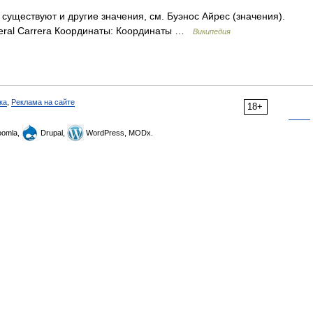
существуют и другие значения, см. Буэнос Айрес (значения).
eneral Carrera Координаты: Координаты …
Википедия
ка
,
Реклама на сайте
18+
omla,
Drupal,
WordPress, MODx.