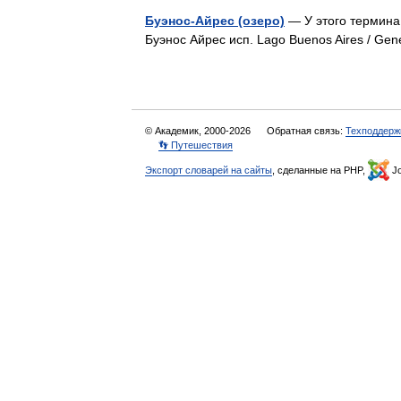
Буэнос-Айрес (озеро)
— У этого термина 
Буэнос Айрес исп. Lago Buenos Aires / G
© Академик, 2000-2026
Обратная связь:
Техподдерж
👣 Путешествия
Экспорт словарей на сайты
, сделанные на PHP,
Jo