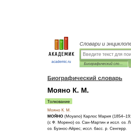
Словари и энциклоп
academic.ru
Биографический словарь
Биографический словарь
Мояно К. М.
Толкование
Мояно
К
.
М
.
МОЯ́НО
(
Moyano
)
Карлос
Мария
(
1854
–
19
(
с
Ф
.
Морено
)
оз
.
Сан
-
Мартин
и
иссл
.
оз
.
Л
оз
.
Буэнос
-
Айрес
;
иссл
.
басс
.
р
.
Сенгерр
.